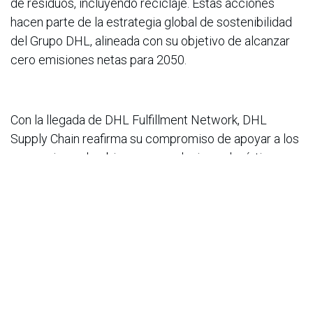
de residuos, incluyendo reciclaje. Estas acciones
hacen parte de la estrategia global de sostenibilidad
del Grupo DHL, alineada con su objetivo de alcanzar
cero emisiones netas para 2050.
Con la llegada de DHL Fulfillment Network, DHL
Supply Chain reafirma su compromiso de apoyar a los
comercios colombianos con soluciones logísticas
que acompañen su crecimiento, fortalezcan la
experiencia de sus clientes y conecten al país con el
ecosistema global del e-commerce para ampliar sus
oportunidades de negocio.
en
Noticias
ACIS
20 de mayo de 2026