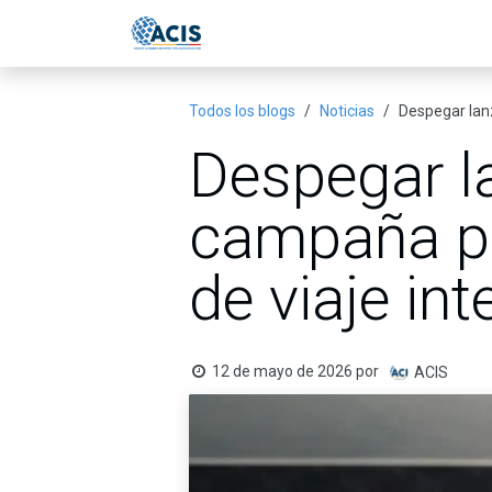
Ir al contenido
Inicio
Eventos
Publicac
Todos los blogs
Noticias
Despegar lanz
Despegar la
campaña pa
de viaje int
12 de mayo de 2026
por
ACIS