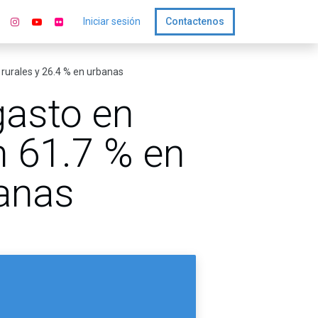
Iniciar sesión
Contactenos
 rurales y 26.4 % en urbanas
gasto en
n 61.7 % en
banas