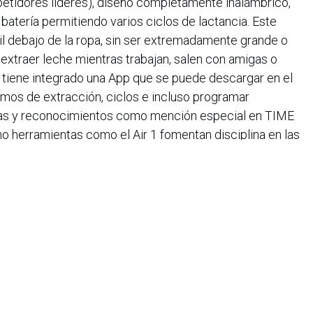
tidores líderes), diseño completamente inalámbrico,
batería permitiendo varios ciclos de lactancia. Este
l debajo de la ropa, sin ser extremadamente grande o
 extraer leche mientras trabajan, salen con amigas o
, tiene integrado una App que se puede descargar en el
itmos de extracción, ciclos e incluso programar
rias y reconocimientos como mención especial en TIME
 herramientas como el Air 1 fomentan disciplina en las
on antelación y amplían la autonomía materna en la rutina
 las madres primerizas a priorizar rutinas
posibles
, no
pedir apoyo es esencial y, paso a paso, se logra equilibrio
e constante.