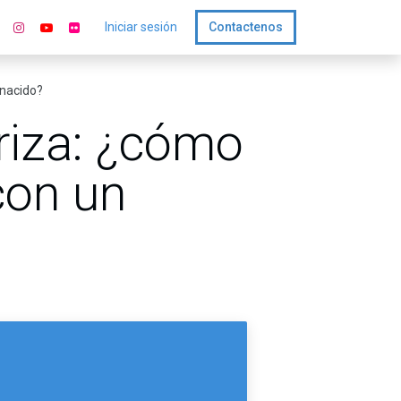
Iniciar sesión
Contactenos
 nacido?
riza: ¿cómo
con un