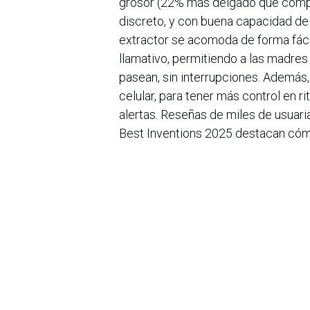
grosor (22% más delgado que compe
discreto, y con buena capacidad de 
extractor se acomoda de forma fáci
llamativo, permitiendo a las madres
pasean, sin interrupciones. Además
celular, para tener más control en r
alertas. Reseñas de miles de usua
Best Inventions 2025 destacan cómo
sesiones, facilitan reservar leche c
diaria. En febrero, Momcozy invita a
perfectas: cada lactancia es única, 
en esta etapa de amor y aprendizaj
en
Noticias
Sobre nosotros