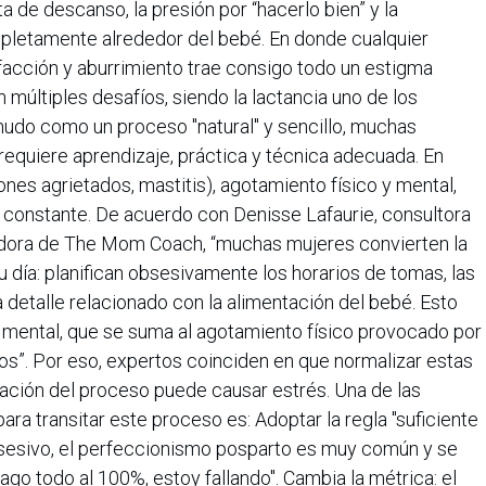
ta de descanso, la presión por “hacerlo bien” y la
mpletamente alrededor del bebé. En donde cualquier
facción y aburrimiento trae consigo todo un estigma
 múltiples desafíos, siendo la lactancia uno de los
udo como un proceso "natural" y sencillo, muchas
quiere aprendizaje, práctica y técnica adecuada. En
nes agrietados, mastitis), agotamiento físico y mental,
o constante. De acuerdo con Denisse Lafaurie, consultora
ndadora de The Mom Coach, “muchas mujeres convierten la
u día: planifican obsesivamente los horarios de tomas, las
 detalle relacionado con la alimentación del bebé. Esto
a mental, que se suma al agotamiento físico provocado por
os”. Por eso, expertos coinciden en que normalizar estas
ización del proceso puede causar estrés. Una de las
 transitar este proceso es: Adoptar la regla "suficiente
obsesivo, el perfeccionismo posparto es muy común y se
hago todo al 100%, estoy fallando". Cambia la métrica: el