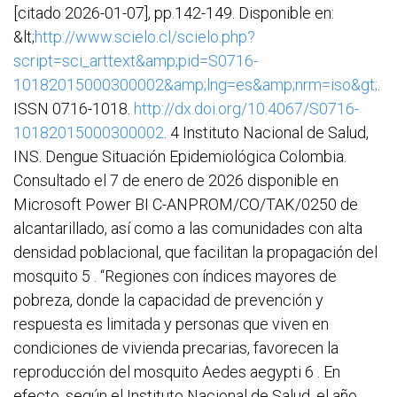
[citado 2026-01-07], pp.142-149. Disponible en:
&lt;
http://www.scielo.cl/scielo.php?
script=sci_arttext&amp;pid=S0716-
10182015000300002&amp;lng=es&amp;nrm=iso&gt;
.
ISSN 0716-1018.
http://dx.doi.org/10.4067/S0716-
10182015000300002
. 4 Instituto Nacional de Salud,
INS. Dengue Situación Epidemiológica Colombia.
Consultado el 7 de enero de 2026 disponible en
Microsoft Power BI C-ANPROM/CO/TAK/0250 de
alcantarillado, así como a las comunidades con alta
densidad poblacional, que facilitan la propagación del
mosquito 5 . “Regiones con índices mayores de
pobreza, donde la capacidad de prevención y
respuesta es limitada y personas que viven en
condiciones de vivienda precarias, favorecen la
reproducción del mosquito Aedes aegypti 6 . En
efecto, según el Instituto Nacional de Salud, el año