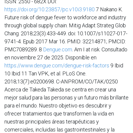
ISSN: 2550 - 682X DOI:
https://doi.org/10.23857/pc.v10i3.9180
7 Nakano K.
Future risk of dengue fever to workforce and industry
through global supply chain. Mitig Adapt Strateg Glob
Chang. 2018;23(3):433-449. doi: 10.1007/s11027-017-
9741-4. Epub 2017 Mar 16. PMID: 32214871; PMCID:
PMC7089289. 8
Dengue.com
. Am I at risk. Consultado
en noviembre 27 de 2025. Disponible en
https://www.dengue.com/dengue-risk-factors
9 Ibid
10 Ibid 11 Tan VPK, et al. PLoS One.
2018;13(7):e0200698. C-ANPROM/CO/TAK/0250
Acerca de Takeda Takeda se centra en crear una
mejor salud para las personas y un futuro más brillante
para el mundo. Nuestro objetivo es descubrir y
ofrecer tratamientos que transformen la vida en
nuestras principales áreas terapéuticas y
comerciales, incluidas las gastrointestinales y la