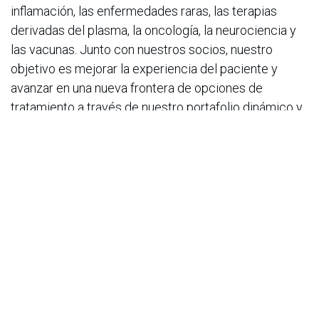
inflamación, las enfermedades raras, las terapias
derivadas del plasma, la oncología, la neurociencia y
las vacunas. Junto con nuestros socios, nuestro
objetivo es mejorar la experiencia del paciente y
avanzar en una nueva frontera de opciones de
tratamiento a través de nuestro portafolio dinámico y
diverso. Como empresa biofarmacéutica líder basada
en valores e impulsada por la investigación y el
desarrollo con sede en Japón, nos guiamos por
nuestro compromiso con los pacientes, nuestra gente
y el planeta. Nuestros empleados en
aproximadamente 80 países y regiones están
impulsados por nuestro propósito y se basan en los
valores que nos han definido durante más de dos
siglos. Para obtener más información, visite
www.takeda.com