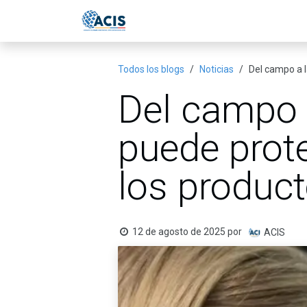
Ir al contenido
Inicio
Eventos
Publicac
Todos los blogs
Noticias
Del campo a l
Del campo 
puede prote
los produc
12 de agosto de 2025
por
ACIS