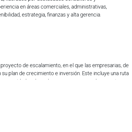
iencia en áreas comerciales, administrativas,
ilidad, estrategia, finanzas y alta gerencia.
 proyecto de escalamiento, en el que las empresarias, de
 su plan de crecimiento e inversión. Este incluye una ruta
ad y necesidades de cada empresa, generando conexiones
g y participando en espacios estratégicos como eventos
es, para la implementación de su proyecto de
tores, quienes son altos ejecutivos del Grupo Bolívar y
tores, en calidad de voluntarios, analizan el negocio