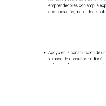
emprendedores con amplia exper
comunicación, mercadeo, sostenib
Apoyo en la construcción de un
la mano de consultores, diseñan
práctica adaptada a la realid
de valor a través de networkin
del ecosistema empresarial.
Acompañamiento durante 10 mes
escalamiento de la mano de men
empresarios exitosos. Estos men