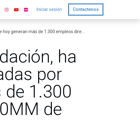
Iniciar sesión
Contactenos
00 empleos directos y venden 140MM de pesos anuales.
dación, ha
adas por
 de 1.300
140MM de