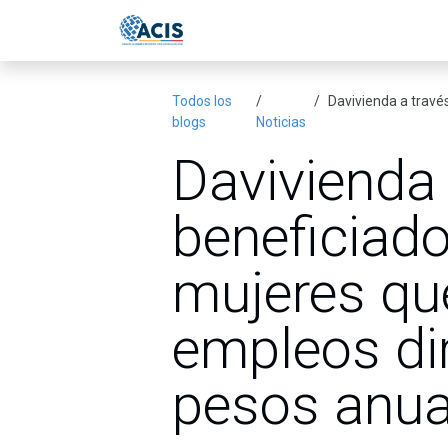
Ir al contenido
Inicio
Eventos
Publicac
Todos los
Davivienda a través de 
blogs
Noticias
Davivienda 
beneficiad
mujeres qu
empleos di
pesos anua