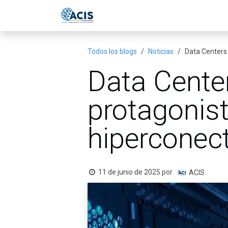
Ir al contenido
Inicio
Eventos
Publicac
Todos los blogs
Noticias
Data Centers 
Data Center
protagonis
hiperconec
11 de junio de 2025
por
ACIS