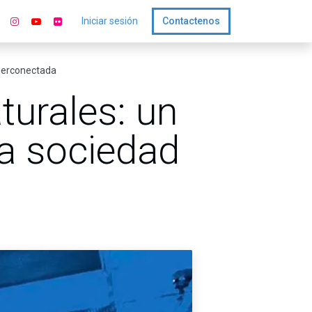
Iniciar sesión
Contactenos
iperconectada
turales: un
na sociedad