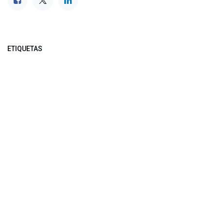
ETIQUETAS
NUESTROS BLOGS
Noticias
Conferencia Semanal
Sociedad Transformada
Green Software