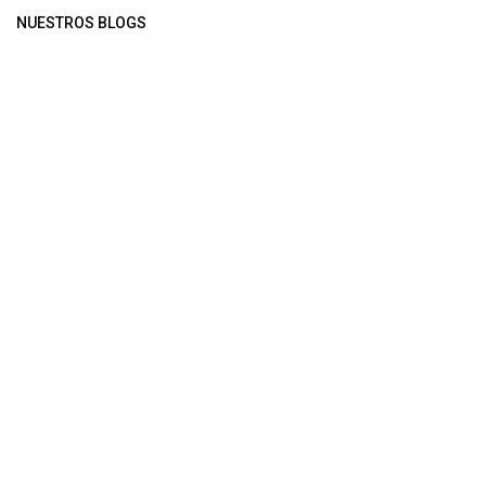
NUESTROS BLOGS
Noticias
Conferencia Semanal
Sociedad Transformada
Green Software
ARCHIVAR