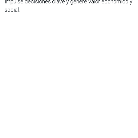
impulse decisiones clave y genere valor económico y
social.
Gracias a nuestra experiencia, hemos consolidado un
portafolio de soluciones que integra inteligencia
artificial generativa (GenAI), análisis de datos,
ciberseguridad, migraciones, implementación de
DevSecOps, modernización de infraestructura y
herramientas de georreferenciación, aplicadas en
sectores como transporte, banca, comercio
minorista, logística, entre otros. Para más información
entra a:
www.servinformacion.com
.
en
Noticias
ACIS
3 de junio de 2026