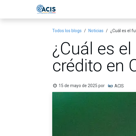
Ir al contenido
Inicio
Eventos
Publicac
Todos los blogs
Noticias
¿Cuál es el f
¿Cuál es el 
crédito en
15 de mayo de 2025
por
ACIS