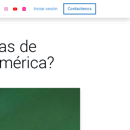
Iniciar sesión
Contactenos
tas de
américa?