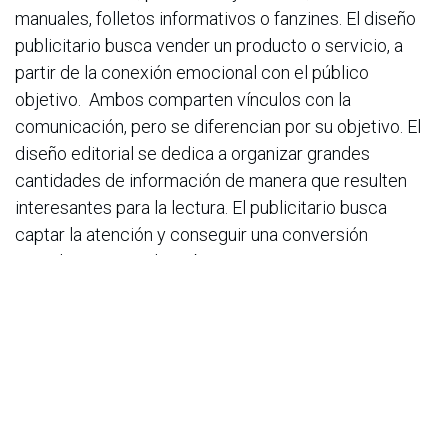
manuales, folletos informativos o fanzines. El diseño
publicitario busca vender un producto o servicio, a
partir de la conexión emocional con el público
objetivo. Ambos comparten vínculos con la
comunicación, pero se diferencian por su objetivo. El
diseño editorial se dedica a organizar grandes
cantidades de información de manera que resulten
interesantes para la lectura. El publicitario busca
captar la atención y conseguir una conversión
inmediata, Datos de HubSpot muestran que integrar
storytelling en campañas digitales puede
elevar en un
40% las conversiones
.
Habilidades clave:
jerarquía visual, retículas
avanzadas, legibilidad y gestión de contenido.
Rol:
campañas, creatividad conceptual, piezas
comerciales, storytelling visual.