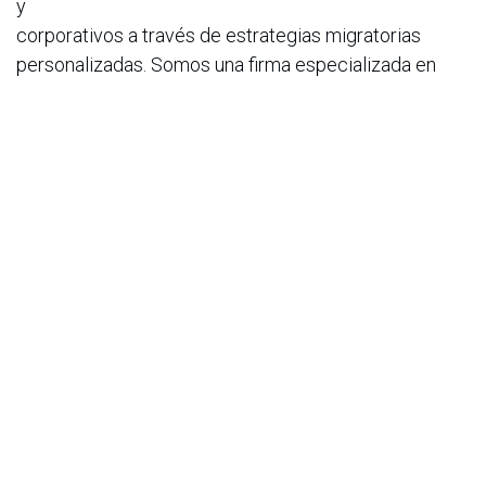
y
corporativos a través de estrategias migratorias
personalizadas. Somos una firma especializada en
estructurar
aplicaciones migratorias de alto nivel, con foco en la
visa EB2-NIW, basada en el interés nacional de EE. UU.
Nuestro enfoque combina análisis estratégico,
narrativa profesional y acompañamiento experto para
construir
casos sólidos y viables.
Más información en:
http://www.benedettiaragon.com/
o LinkedIn
en
Noticias
ACIS
24 de abril de 2025