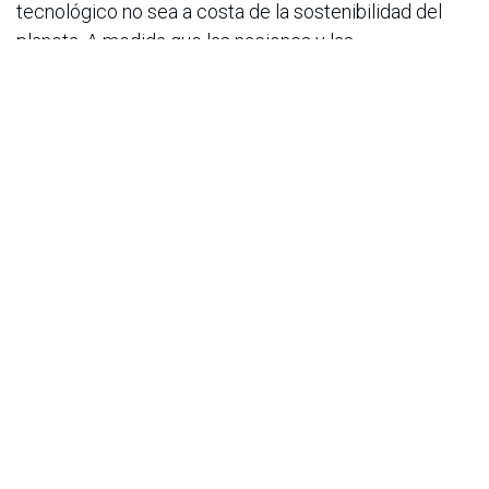
tecnológico no sea a costa de la sostenibilidad del
planeta. A medida que las naciones y las
empresas tecnológicas se esfuerzan por encontrar un
equilibrio entre la innovación y la protección
ambiental, la IA se posiciona como una herramienta
clave para construir un futuro más sostenible.
Para más información visite
https://www.terrasos.co/
o comuníquese con Giovanni Fonseca
Duffó, correo:
giovanni.fonseca@terrasos.co
en
Noticias
ACIS
24 de abril de 2025
COMPARTIR ESTA PUBLICACIÓN