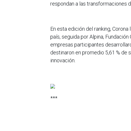
respondan a las transformaciones 
En esta edición del ranking, Corona
país, seguida por Alpina, Fundación 
empresas participantes desarrollar
destinaron en promedio 5,61 % de su
innovación.
***
Acerca de Corona. Corona es una mu
empresarial dedicada a la manufactu
construcción, la industria, la agricu