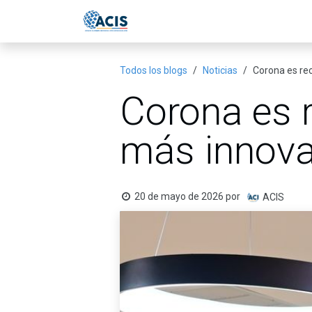
Ir al contenido
Inicio
Eventos
Publicac
Todos los blogs
Noticias
Corona es re
Corona es 
más innova
20 de mayo de 2026
por
ACIS