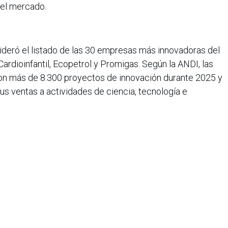
del mercado.
 lideró el listado de las 30 empresas más innovadoras del
Cardioinfantil, Ecopetrol y Promigas. Según la ANDI, las
on más de 8.300 proyectos de innovación durante 2025 y
s ventas a actividades de ciencia, tecnología e
ltinacional colombiana con 145 años de historia
ra y comercialización de productos para el hogar, la
ltura y el sector de la energía. Está compuesta por cinco