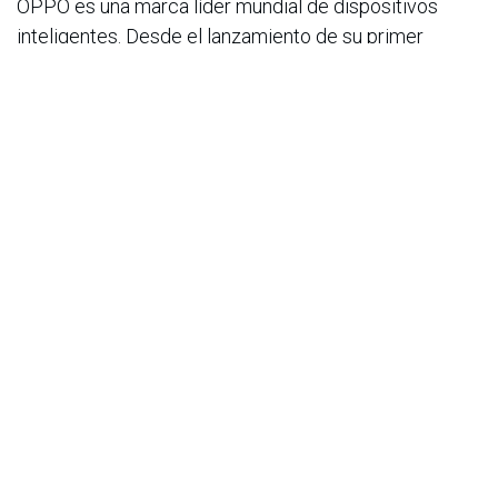
OPPO es una marca líder mundial de dispositivos
inteligentes. Desde el lanzamiento de su primer
teléfono móvil
“Smiley Face” en 2008, OPPO ha buscado
incansablemente la sinergia perfecta entre la
satisfacción estética y la
tecnología innovadora. Ahora, OPPO ofrece una
amplia gama de dispositivos inteligentes, encabezada
por las
series Find y Reno. Además de sus dispositivos,
OPPO también ofrece a los usuarios el sistema
operativo ColorOS
y servicios de internet. OPPO está presente en más
de 70 países y regiones, con más de 40,000
empleados
enfocados a mejorar la vida de sus clientes en todo el
mundo.