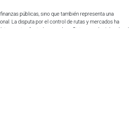
 finanzas públicas, sino que también representa una
onal. La disputa por el control de rutas y mercados ha
tóricamente afectadas por el conflicto armado. Además, el
nitario pone en riesgo la salud pública si pensamos que
iana de Informática, Sistemas y Tecnologías Afines es una
o de lucro que agrupa a más de 1500 profesionales en el área
CIS nació en 1975, agrupando en ese entonces a un pequeño
Con el transcurrir de los años, y a medida que el panorama
geniería de sistemas ha ido evolucionando, la asociación ha
rrollo paralelo.