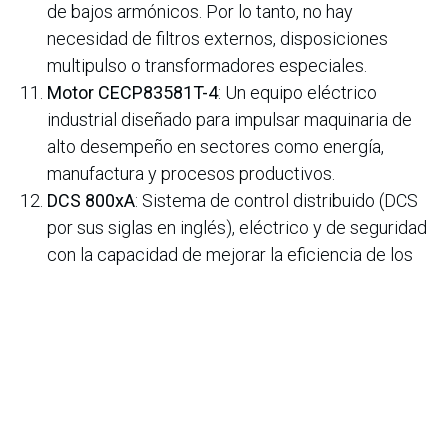
de bajos armónicos. Por lo tanto, no hay
necesidad de filtros externos, disposiciones
multipulso o transformadores especiales.
Motor CECP83581T-4
: Un equipo eléctrico
industrial diseñado para impulsar maquinaria de
alto desempeño en sectores como energía,
manufactura y procesos productivos.
DCS 800xA
: Sistema de control distribuido (DCS
por sus siglas en inglés), eléctrico y de seguridad
con la capacidad de mejorar la eficiencia de los
sistemas de ingeniería, el rendimiento de los
operadores y la utilización de la maquinaria.
DCS 800xA OI Select
: Una solución de O/I
Ethernet de un solo canal y enlace tardío que
desacopla las tareas del proyecto y promueve la
estandarización.
Demo Laser
: Sistema de demostración de