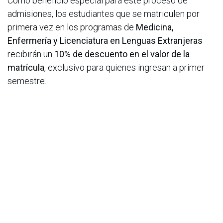
Como beneficio especial para este proceso de
admisiones, los estudiantes que se matriculen por
primera vez en los programas de
Medicina,
Enfermería y Licenciatura en Lenguas Extranjeras
recibirán un
10% de descuento en el valor de la
matrícula
, exclusivo para quienes ingresan a primer
semestre.
Por otra parte, la Fundación Universitaria Juan N.
Corpas resalta su compromiso con la excelencia
académica a través de los siguientes beneficios:
Becas por alto desempeño
en las Pruebas
Saber
11
y
Saber Pro
.
Becas del 50% por Excelencia Académica
,
dirigidas a estudiantes que obtengan los mejores
promedios durante su vida universitaria.
Descuentos especiales para familias
, aplicables