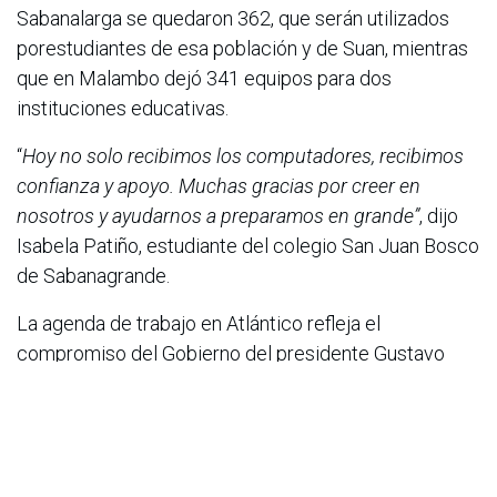
Sabanalarga se quedaron 362, que serán utilizados
porestudiantes de esa población y de Suan, mientras
que en Malambo dejó 341 equipos para dos
instituciones educativas.
“
Hoy no solo recibimos los computadores, recibimos
confianza y apoyo. Muchas gracias por creer en
nosotros y ayudarnos a preparamos en grande”
, dijo
Isabela Patiño, estudiante del colegio San Juan Bosco
de Sabanagrande.
La agenda de trabajo en Atlántico refleja el
compromiso del Gobierno del presidente Gustavo
Petro por cerrar brechas digitales y promover la
inclusión social a través de la tecnología. Con estas
acciones demostramos que con dignidad cumplimos,
llevando desarrollo digital integral que beneficia a