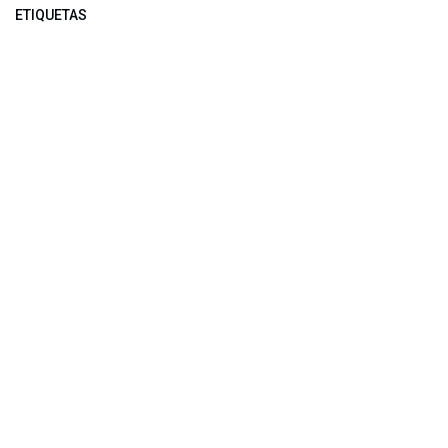
ETIQUETAS
NUESTROS BLOGS
Noticias
Conferencia Semanal
Sociedad Transformada
Green Software
ARCHIVAR