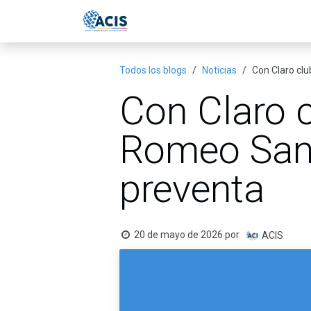
Ir al contenido
Inicio
Eventos
Publicac
Todos los blogs
Noticias
Con Claro clu
Con Claro c
Romeo Sant
preventa
20 de mayo de 2026
por
ACIS