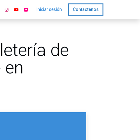
Iniciar sesión
Contactenos
letería de
 en