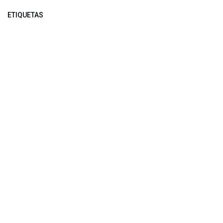
ETIQUETAS
NUESTROS BLOGS
Noticias
Conferencia Semanal
Sociedad Transformada
Green Software
ARCHIVAR