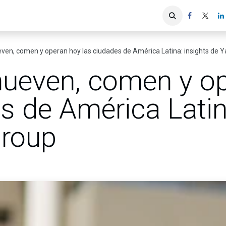
iones
Servicios ACIS
Asociados
en, comen y operan hoy las ciudades de América Latina: insights de 
ueven, comen y op
s de América Latin
Group