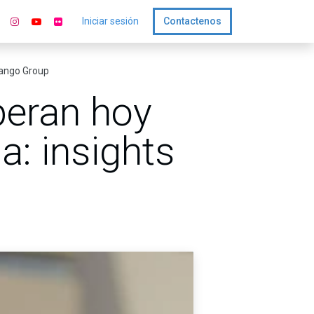
Iniciar sesión
Contactenos
Yango Group
eran hoy
a: insights