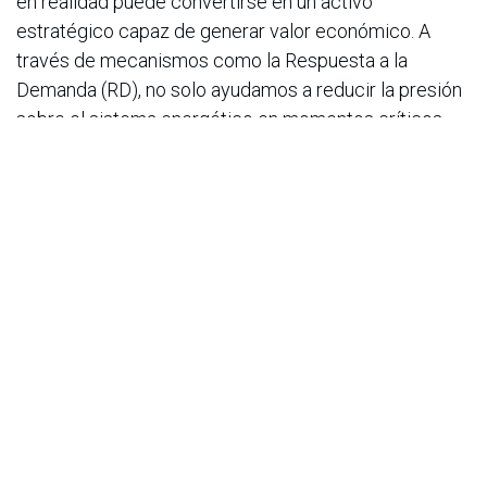
en realidad puede convertirse en un activo
estratégico capaz de generar valor económico. A
través de mecanismos como la Respuesta a la
Demanda (RD), no solo ayudamos a reducir la presión
sobre el sistema energético en momentos críticos,
sino que también creamos nuevas oportunidades para
que las empresas construyan modelos de negocio
más sostenibles de cara a los desafíos energéticos
que enfrentará el país en un futuro cercano. Nosotros,
desde hace seis años, trabajamos también bajo el
objetivo de empoderar a los usuarios. Es decir, ese
usuario nuestro, que es el gran consumidor de
energía, la idea es que busque cómo obtener mejores
tarifas, cómo logra oportunidades dentro del mercado
de energía colombiano y que se apoye de aliados
como nosotros", afirma Esteban Quintana, CEO de Klik.