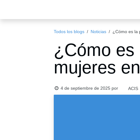
Ir al contenido
Inicio
Eventos
Publicac
Todos los blogs
Noticias
¿Cómo es la p
¿Cómo es la
en la políti
4 de septiembre de 2025
por
ACIS