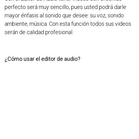
perfecto será muy sencillo, pues usted podrá darle
mayor énfasis al sonido que desee: su voz, sonido
ambiente, música. Con esta función todos sus videos
serán de calidad profesional.
¿Cómo usar el editor de audio?
Usar el Editor de Audio de Samsung en el
Galaxy S25 es muy sencillo. Solo necesita abrir un
video en la Galería y activar Galaxy AI para editar el
sonido, siga estos pasos:
En la Galería, seleccione el video que desea
editar.