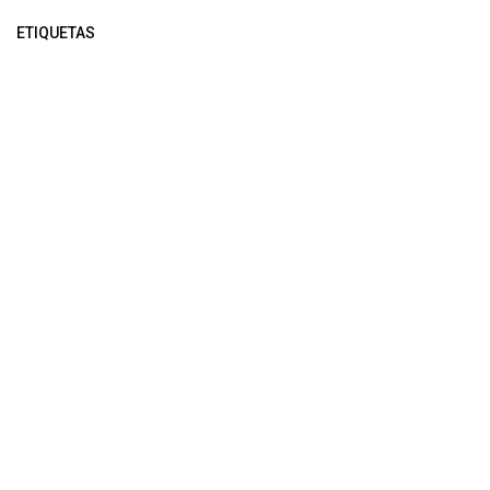
ETIQUETAS
NUESTROS BLOGS
Noticias
Conferencia Semanal
Sociedad Transformada
Green Software
ARCHIVAR