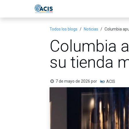
Ir al contenido
Inicio
Eventos
Publicac
Todos los blogs
Noticias
Columbia apue
Columbia a
su tienda m
7 de mayo de 2026
por
ACIS