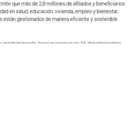
rmite que más de 2,8 millones de afiliados y beneficiarios
dad en salud, educación, vivienda, empleo y bienestar,
os están gestionados de manera eficiente y sostenible.
y modernización, tiene presencia en 16 departamentos
amarca. Colsubsidio sigue los más altos estándares
asegurando que cada decisión y actuación tenga un
iana de Informática, Sistemas y Tecnologías Afines es una
o de lucro que agrupa a más de 1500 profesionales en el área