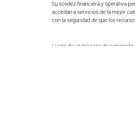
Su solidez financiera y operativa pe
accedan a servicios de la mejor cali
con la seguridad de que los recurs
Luego de un proceso de expansión 
del país y 63 municipios de Cundin
internacionales (OCDE, GRI, ODS), 
impacto sostenible.
en
Noticias
Sobre nosotros
Bogotá, Enlaces
útiles:
La Asociación Colomb
organización sin ánim