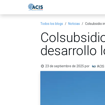
Ir al contenido
Inicio
Eventos
Publicac
Todos los blogs
Noticias
Colsubsidio i
Colsubsidio
desarrollo 
23 de septiembre de 2025
por
ACIS