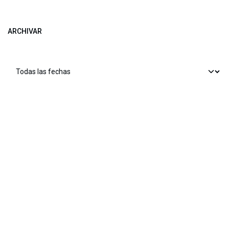
ARCHIVAR
​​ Bogotá, Enlaces útiles:
Inicio
Sobre nosotros
Productos
Servicios
Legal