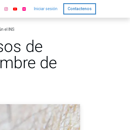
Iniciar sesión
Contactenos
n el INS
sos de
embre de