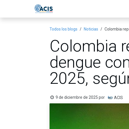
Ir al contenido
Inicio
Eventos
Publicac
Todos los blogs
Noticias
Colombia repo
Colombia r
dengue con 
2025, segú
9 de diciembre de 2025
por
ACIS