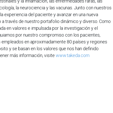
estinales y la inflamación, las enfermedades raras, las
cología, la neurociencia y las vacunas. Junto con nuestros
 la experiencia del paciente y avanzar en una nueva
 a través de nuestro portafolio dinámico y diverso. Como
a en valores e impulsada por la investigación y el
 guiamos por nuestro compromiso con los pacientes,
ros empleados en aproximadamente 80 países y regiones
ito y se basan en los valores que nos han definido
tener más información, visite
www.takeda.com
iana de Informática, Sistemas y Tecnologías Afines es una
o de lucro que agrupa a más de 1500 profesionales en el área
CIS nació en 1975, agrupando en ese entonces a un pequeño