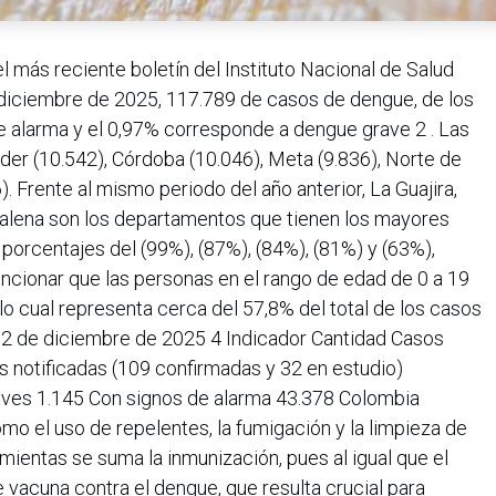
 más reciente boletín del Instituto Nacional de Salud
de diciembre de 2025, 117.789 de casos de dengue, de los
e alarma y el 0,97% corresponde a dengue grave 2 . Las
er (10.542), Córdoba (10.046), Meta (9.836), Norte de
). Frente al mismo periodo del año anterior, La Guajira,
dalena son los departamentos que tienen los mayores
orcentajes del (99%), (87%), (84%), (81%) y (63%),
cionar que las personas en el rango de edad de 0 a 19
lo cual representa cerca del 57,8% del total de los casos
 2 de diciembre de 2025 4 Indicador Cantidad Casos
 notificadas (109 confirmadas y 32 en estudio)
aves 1.145 Con signos de alarma 43.378 Colombia
 el uso de repelentes, la fumigación y la limpieza de
amientas se suma la inmunización, pues al igual que el
te vacuna contra el dengue, que resulta crucial para