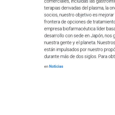
comerciales, incluidas las gastroint
terapias derivadas del plasma, la on
socios, nuestro objetivo es mejorar
frontera de opciones de tratamiento
empresa biofarmacéutica líder basad
desarrollo con sede en Japón, nos
nuestra gente y el planeta. Nuest
están impulsados por nuestro propós
durante más de dos siglos. Para ob
en
Noticias
Sobre nosotros
Bogotá, Enlaces
útiles:
La Asociación Colomb
organización sin ánim
Inicio
de la tecnología. A