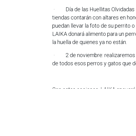
· Día de las Huellitas Olvidadas (2
tiendas contarán con altares en hon
puedan llevar la foto de su perrito o
LAIKA donará alimento para un perr
la huella de quienes ya no están.
· 2 de noviembre: realizaremos u
de todos esos perros y gatos que d
Con estas acciones, LAIKA apoyará
vulnerabilidad reafirmando su comp
con los animales, demostrando que
mascota contribuye a un cambio rea
expandiendo su red de aliados, funda
más rincones del país.