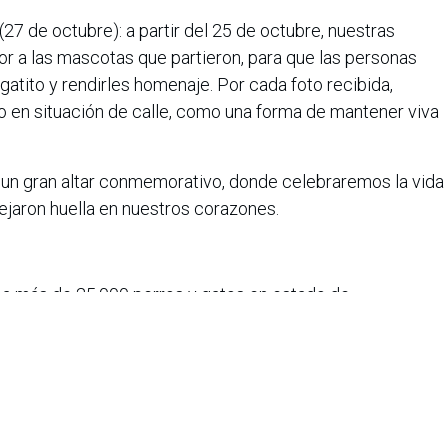
7 de octubre): a partir del 25 de octubre, nuestras
or a las mascotas que partieron, para que las personas
 gatito y rendirles homenaje. Por cada foto recibida,
o en situación de calle, como una forma de mantener viva
n gran altar conmemorativo, donde celebraremos la vida
ejaron huella en nuestros corazones.
 a más de 25.000 perros y gatos en estado de
romiso de construir un país más empático y consciente
 cada compra, adopción o gesto de amor hacia una
l. En los próximos meses, la compañía continuará
ciones y tiendas físicas, para seguir llevando bienestar a