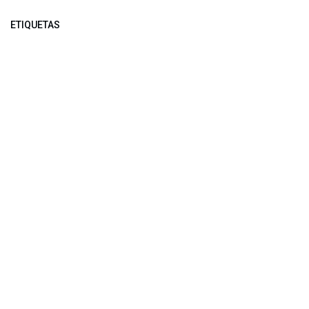
ETIQUETAS
NUESTROS BLOGS
Noticias
Conferencia Semanal
Sociedad Transformada
Green Software
ARCHIVAR