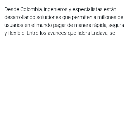
Desde Colombia, ingenieros y especialistas están
desarrollando soluciones que permiten a millones de
usuarios en el mundo pagar de manera rápida, segura
y flexible. Entre los avances que lidera Endava, se
destaca una plataforma fintech basada en inteligencia
artificial que estandariza múltiples fuentes de entrada
de pagos, reduciendo errores, acortando tiempos
operativos y mejorando significativamente el
time-to-
cash
.
El impacto de estas iniciativas es doble. En cuanto a
inclusión financiera, los nuevos métodos de pago
benefician a millones de usuarios no bancarizados y
en la parte de desarrollo de talento, más
profesionales colombianos se insertan en proyectos
globales, trabajando con tecnologías de punta y