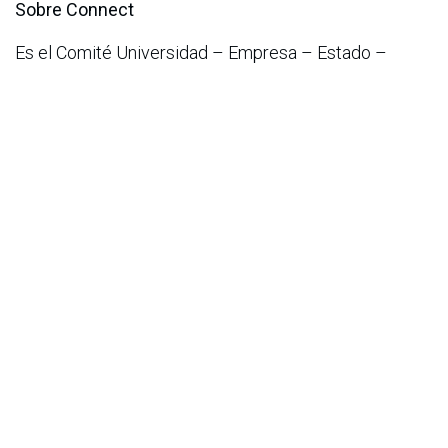
Sobre Connect
Es el Comité Universidad – Empresa – Estado –
Emprendedor (CUEE) y la red de innovación más
grande de Colombia. Conecta a emprendedores,
universidades, empresas y Gobierno para transformar
a Colombia en el país más innovador, competitivo y
sostenible de América Latina. Cuenta con más de 60
miembros entre universidades y organizaciones
públicas y privadas, que trabajan colaborativamente
para acelerar la innovación, elevar la competitividad y
la calidad de vida.
en
Noticias
ACIS
13 de noviembre de 2025