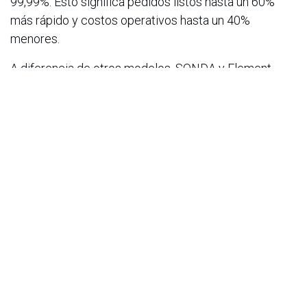
99,99%. Esto significa pedidos listos hasta un 60%
más rápido y costos operativos hasta un 40%
menores.
A diferencia de otros modelos, SONDA y Element
Logic no solo instalan la tecnología: acompañan a las
empresas en todo el proceso, desde el diseño hasta
la operación y mejora continua. Esto permite
garantizar un retorno de inversión real y cuantificable,
incluyendo reducciones del 20–30% en inventarios
de seguridad y una mejor rotación de productos.
Experiencia probada en la región
En países como México, Chile y Brasil, la
automatización ya está transformando la forma de
operar de retailers y grandes cadenas. En algunos
casos, las empresas han integrado en un mismo