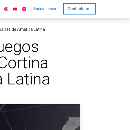
Iniciar sesión
Contactenos
 países de América Latina
Juegos
Cortina
 Latina