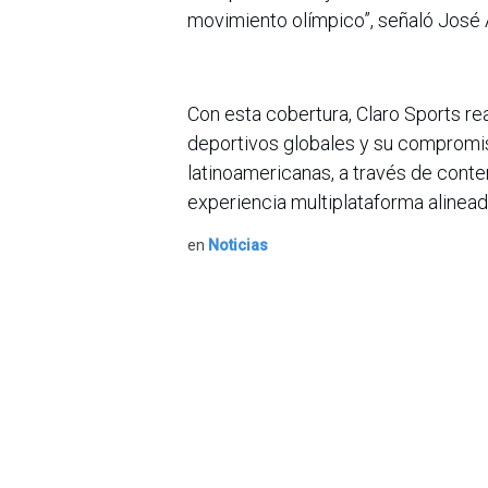
movimiento olímpico”, señaló José 
Con esta cobertura, Claro Sports re
deportivos globales y su compromiso
latinoamericanas, a través de conten
experiencia multiplataforma alinead
en
Noticias
Sobre nosotros
Bogotá, Enlaces
útiles:
La Asociación Colomb
organización sin ánim
Inicio
de la tecnología. A
Sobre nosotros
número de expertos. 