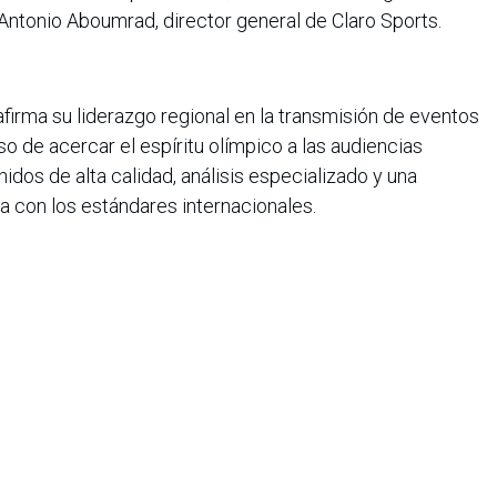
Antonio Aboumrad, director general de Claro Sports.
afirma su liderazgo regional en la transmisión de eventos
 de acercar el espíritu olímpico a las audiencias
idos de alta calidad, análisis especializado y una
a con los estándares internacionales.
iana de Informática, Sistemas y Tecnologías Afines es una
o de lucro que agrupa a más de 1500 profesionales en el área
CIS nació en 1975, agrupando en ese entonces a un pequeño
Con el transcurrir de los años, y a medida que el panorama