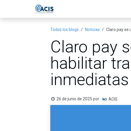
Ir al contenido
Inicio
Eventos
Publicac
Todos los blogs
Noticias
Claro pay se 
Claro pay s
habilitar t
inmediatas 
26 de junio de 2025
por
ACIS