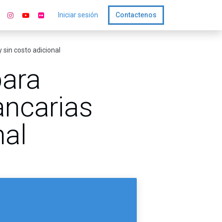
Iniciar sesión
Contactenos
 sin costo adicional
para
bancarias
nal