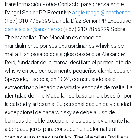
transformación. - o0o- Contacto para prensa Angie
Rangel Senior PR Executive
angie.rangel@another.co
(+57) 310 7759395 Daniela Díaz Senior PR Executive
daniela.diaz@another.co
(+57) 310 7855229 Sobre
The Macallan: The Macallan es conocido
mundialmente por sus extraordinarios whiskies de
malta. Han pasado dos siglos desde que Alexander
Reid, fundador de la marca, destilara el primer lote de
whisky en sus curiosamente pequeños alambiques en
Speyside, Escocia, en 1824, comenzando así el
extraordinario legado de whisky escocés de malta. La
identidad de The Macallan se basa en la obsesión por
la calidad y artesanía. Su personalidad única y calidad
excepcional de cada whisky se debe al uso de
barricas de roble excepcionales que previamente han
albergado jerez para conseguir un color natural
gracias a una maestría única. The Macallan Distillery,