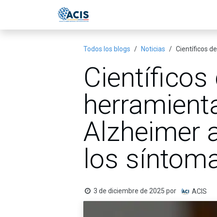
Ir al contenido
Inicio
Eventos
Publicac
Todos los blogs
Noticias
Científicos d
Científicos
herramienta
Alzheimer 
los síntom
3 de diciembre de 2025
por
ACIS