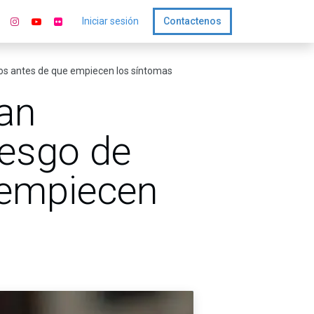
Iniciar sesión
Contactenos
años antes de que empiecen los síntomas
ean
iesgo de
 empiecen