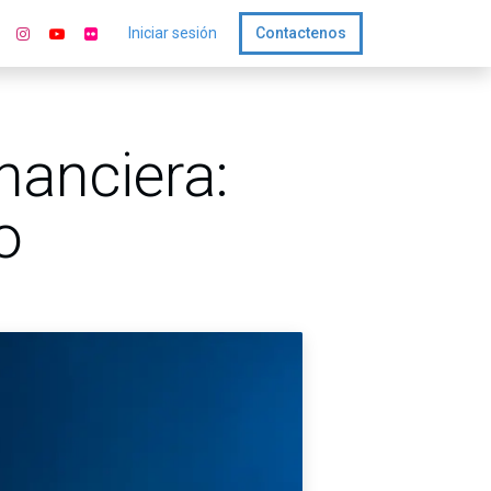
Iniciar sesión
Contactenos
nanciera:
o