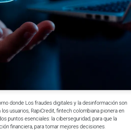
torno donde Los fraudes digitales y la desinformación son
 los usuarios, RapiCredit, fintech colombiana pionera en
dos puntos esenciales: la ciberseguridad, para que la
ación financiera, para tomar mejores decisiones.