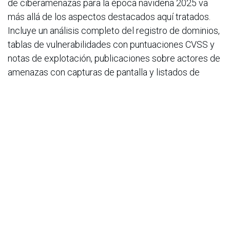
de ciberamenazas para la época navideña 2025 va
más allá de los aspectos destacados aquí tratados.
Incluye un análisis completo del registro de dominios,
tablas de vulnerabilidades con puntuaciones CVSS y
notas de explotación, publicaciones sobre actores de
amenazas con capturas de pantalla y listados de
mercados, análisis detallados de las herramientas de
los atacantes y su funcionamiento, y
recomendaciones personalizadas para diferentes
roles organizacionales.
en
Noticias
ACIS
9 de diciembre de 2025
COMPARTIR ESTA PUBLICACIÓN