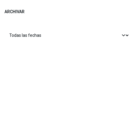
ARCHIVAR
​​ Bogotá, Enlaces útiles:
Inicio
Sobre nosotros
Productos
Servicios
Legal
Estatutos