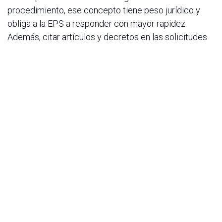
procedimiento, ese concepto tiene peso jurídico y
obliga a la EPS a responder con mayor rapidez.
Además, citar artículos y decretos en las solicitudes
muestra conocimiento de los derechos y obliga a la
entidad a contestar formalmente.
“Exigir una respuesta no es pelear contra el sistema.
Es ejercer un derecho. Cada vez que un paciente
reclama, no solo se protege él mismo: también ayuda
a que el sistema funcione mejor para todos”, concluye
Soto.
en
Noticias
ACIS
26 de enero de 2026