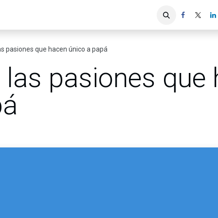
iones
Servicios ACIS
Asociados
as pasiones que hacen único a papá
 las pasiones que
pá