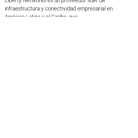
Liberty Networks es un proveedor líder de
infraestructura y conectividad empresarial en
América Latina y el Caribe, que
conecta más de 30 países con casi 50.000 kilómetros
de cable submarino de fibra óptica y 17.000
kilómetros de redes
terrestres. En Liberty Networks, nos asociamos con
empresas, operadores y comunidades empresariales,
aprovechando nuestra amplia infraestructura de red,
portafolio de soluciones de próxima generación y red
de centros
de datos para proporcionar una base sólida que
permita el éxito empresarial en toda la región. Para
obtener más
información sobre Liberty Networks, visita
https://libertynetworks.com
y síguenos en LinkedIn, X,
Instagram y