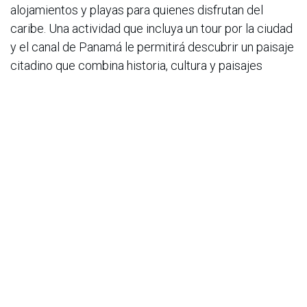
alojamientos y playas para quienes disfrutan del
caribe. Una actividad que incluya un tour por la ciudad
y el canal de Panamá le permitirá descubrir un paisaje
citadino que combina historia, cultura y paisajes
inolvidables: además de visitar el canal, se recorren
las calles coloniales del Casco Antiguo y se pueden
apreciar las vistas únicas desde la Calzada de
Amador, todo con cómodos traslados incluidos para
una experiencia completa y sin preocupaciones
desde $148.859 por persona.
Para ampliar información sobre éstas y otras
increíbles actividades para viajar en 2026,
visite
www.viajesfalabella.com.co
o comuníquese
con uno de los más de 100 expertos en turismo de
Viajes Falabella. Puede recibir asesoría personalizada
a través de videollamadas, WhatsApp, en cualquiera