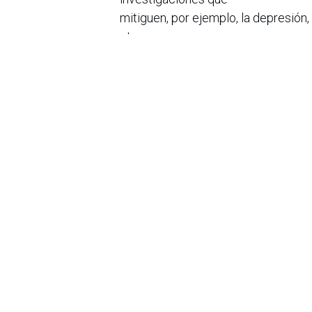
mitiguen, por ejemplo, la depresión, 
otras
enfermedades relacionadas con el c
dona cada año más de
70 millones de dólares y otorga an
del mundo: The
Brain Prize.
Contacto de prensa
Daniela Mejía. 316 228 9556.
Danie
en
Noticias
Sobre nosotros
Bogotá, Enlaces