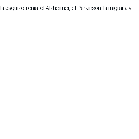
la esquizofrenia, el Alzheimer, el Parkinson, la migraña y
erebro y la salud mental. Desde 2011, esta fundación
ualmente el premio de investigación cerebral más grande
la@mayday.com.co