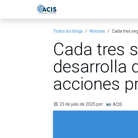
Ir al contenido
Inicio
Eventos
Publicac
Todos los blogs
Noticias
Cada tres se
Cada tres 
desarrolla 
acciones p
23 de julio de 2025
por
ACIS